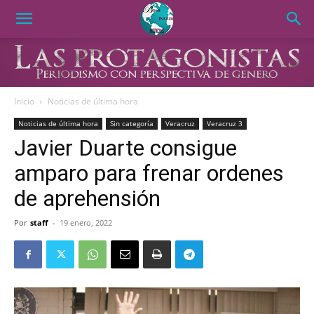
Inicio
Noticias de última hora
Noticias de última hora
Sin categoría
Veracruz
Veracruz 3
Javier Duarte consigue
amparo para frenar ordenes
de aprehensión
Por
staff
-
19 enero, 2022