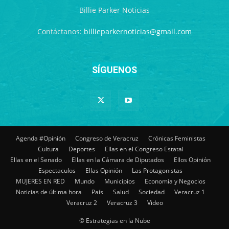
Billie Parker Noticias
Contáctanos:
billieparkernoticias@gmail.com
SÍGUENOS
Agenda #Opinión
Congreso de Veracruz
Crónicas Feministas
Cultura
Deportes
Ellas en el Congreso Estatal
Ellas en el Senado
Ellas en la Cámara de Diputados
Ellos Opinión
Espectaculos
Ellas Opinión
Las Protagonistas
MUJERES EN RED
Mundo
Municipios
Economia y Negocios
Noticias de última hora
País
Salud
Sociedad
Veracruz 1
Veracruz 2
Veracruz 3
Video
© Estrategias en la Nube