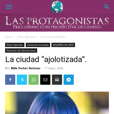
Inicio
Ellas Opinión
Columna Invitada
Ellas Opinión
Columna Invitada
MUJERES EN RED
Noticias de última hora
La ciudad “ajolotizada”.
Por
Billie Parker Noticias
-
17 mayo, 2026