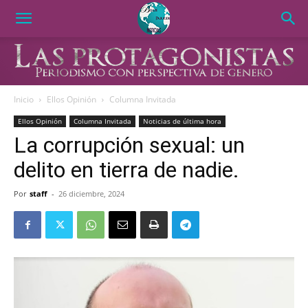
Inicio
Ellos Opinión
Columna Invitada
Ellos Opinión
Columna Invitada
Noticias de última hora
La corrupción sexual: un
delito en tierra de nadie.
Por
staff
-
26 diciembre, 2024