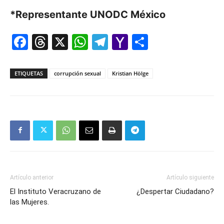
*Representante UNODC México
Facebook
Threads
X
WhatsApp
Telegram
Yahoo
Comparti
Mail
ETIQUETAS
corrupción sexual
Kristian Hölge
Artículo anterior
Artículo siguiente
El Instituto Veracruzano de
¿Despertar Ciudadano?
las Mujeres.