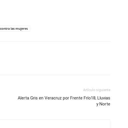
p
am
oo
mpartir
 contra las mujeres
Artículo siguiente
Alerta Gris en Veracruz por Frente Frío18; Lluvias
y Norte