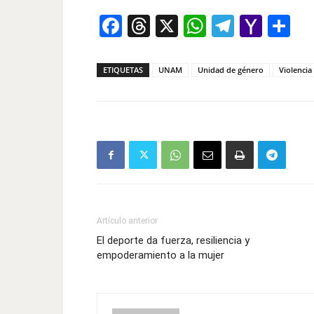
Facebook
Threads
X
WhatsAp
Telegr
Yah
Co
Mail
ETIQUETAS
UNAM
Unidad de género
Violencia
Artículo anterior
El deporte da fuerza, resiliencia y
empoderamiento a la mujer