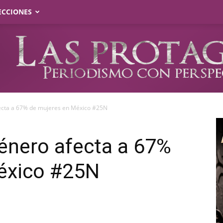
ECCIONES
fecta a 67% de mujeres en México #25N
género afecta a 67%
éxico #25N