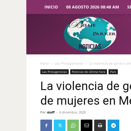
INICIO
08 AGOSTO 2026 08:48 AM
S
Billie
Parker
Noticias
Inicio
Las Protagonistas
La violencia de género a
Las Protagonistas
Noticias de última hora
País
La violencia de 
de mujeres en M
Por
staff
-
6 diciembre, 2020