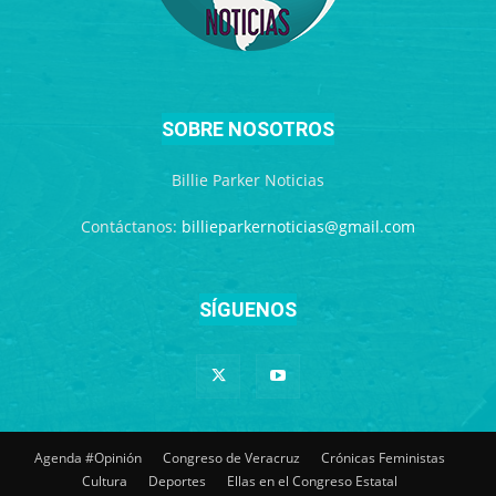
SOBRE NOSOTROS
Billie Parker Noticias
Contáctanos:
billieparkernoticias@gmail.com
SÍGUENOS
Agenda #Opinión
Congreso de Veracruz
Crónicas Feministas
Cultura
Deportes
Ellas en el Congreso Estatal