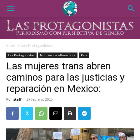
Inicio
Las Protagonistas
Las Protagonistas
Noticias de última hora
País
Las mujeres trans abren
caminos para las justicias y
reparación en Mexico:
Por
staff
-
27 febrero, 2025