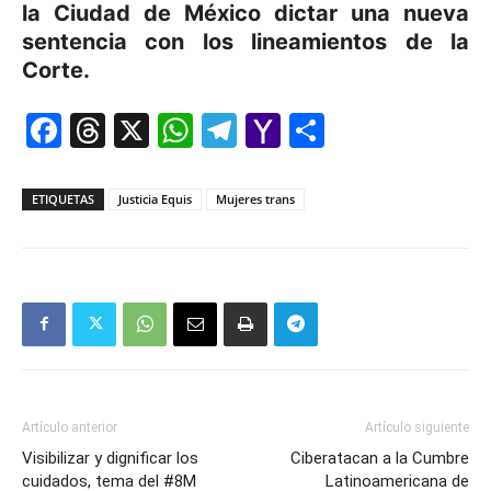
la Ciudad de México dictar una nueva
sentencia con los lineamientos de la
Corte.
Facebook
Threads
X
WhatsApp
Telegram
Yahoo
Comparti
Mail
ETIQUETAS
Justicia Equis
Mujeres trans
Artículo anterior
Artículo siguiente
Visibilizar y dignificar los
Ciberatacan a la Cumbre
cuidados, tema del #8M
Latinoamericana de