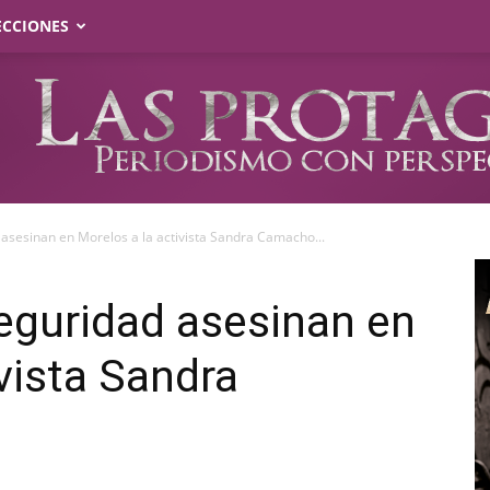
ECCIONES
asesinan en Morelos a la activista Sandra Camacho...
eguridad asesinan en
vista Sandra