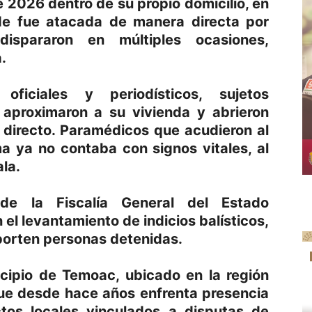
 2026 dentro de su propio domicilio, en
nde fue atacada de manera directa por
spararon en múltiples ocasiones,
.
ficiales y periodísticos, sujetos
 aproximaron a su vivienda y abrieron
 directo. Paramédicos que acudieron al
ma ya no contaba con signos vitales, al
la.
de la Fiscalía General del Estado
 el levantamiento de indicios balísticos,
porten personas detenidas.
icipio de Temoac, ubicado en la región
que desde hace años enfrenta presencia
ctos locales vinculados a disputas de