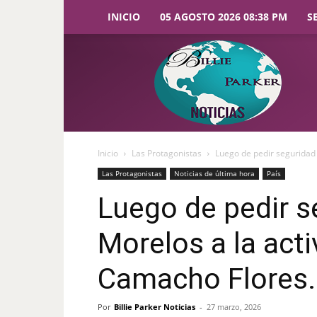
INICIO
05 AGOSTO 2026 08:38 PM
S
Billie
Parker
Noticias
Inicio
Las Protagonistas
Luego de pedir seguridad 
Las Protagonistas
Noticias de última hora
País
Luego de pedir s
Morelos a la acti
Camacho Flores.
Por
Billie Parker Noticias
-
27 marzo, 2026