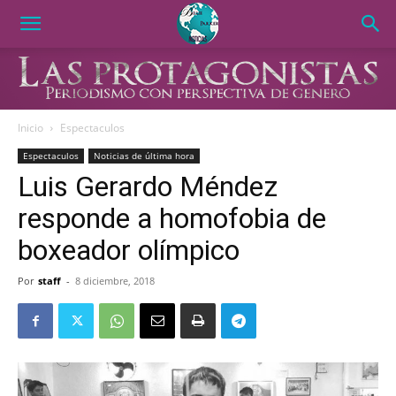
Inicio
Espectaculos
Espectaculos
Noticias de última hora
Luis Gerardo Méndez
responde a homofobia de
boxeador olímpico
Por
staff
-
8 diciembre, 2018