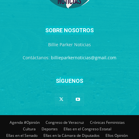
SOBRE NOSOTROS
Billie Parker Noticias
Contáctanos:
billieparkernoticias@gmail.com
SÍGUENOS
Agenda #Opinión
Congreso de Veracruz
Crónicas Feministas
Cultura
Deportes
Ellas en el Congreso Estatal
Ellas en el Senado
Ellas en la Cámara de Diputados
Ellos Opinión