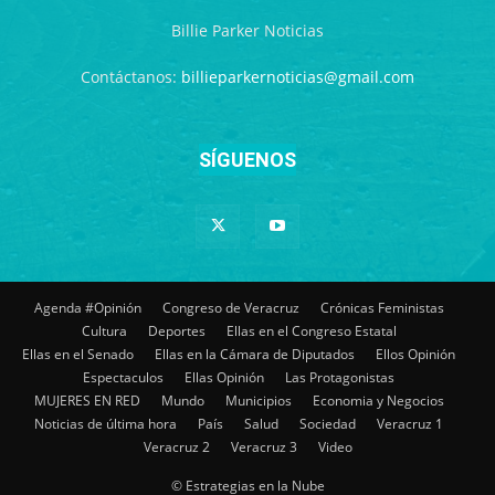
Billie Parker Noticias
Contáctanos:
billieparkernoticias@gmail.com
SÍGUENOS
Agenda #Opinión
Congreso de Veracruz
Crónicas Feministas
Cultura
Deportes
Ellas en el Congreso Estatal
Ellas en el Senado
Ellas en la Cámara de Diputados
Ellos Opinión
Espectaculos
Ellas Opinión
Las Protagonistas
MUJERES EN RED
Mundo
Municipios
Economia y Negocios
Noticias de última hora
País
Salud
Sociedad
Veracruz 1
Veracruz 2
Veracruz 3
Video
© Estrategias en la Nube