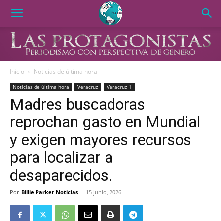
Inicio
Noticias de última hora
Noticias de última hora
Veracruz
Veracruz 1
Madres buscadoras
reprochan gasto en Mundial
y exigen mayores recursos
para localizar a
desaparecidos.
Por
Billie Parker Noticias
-
15 junio, 2026