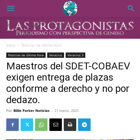
Inicio
Noticias de última hora
Noticias de última hora
Veracruz
Veracruz 3
Maestros del SDET-COBAEV
exigen entrega de plazas
conforme a derecho y no por
dedazo.
Por
Billie Parker Noticias
-
21 marzo, 2025