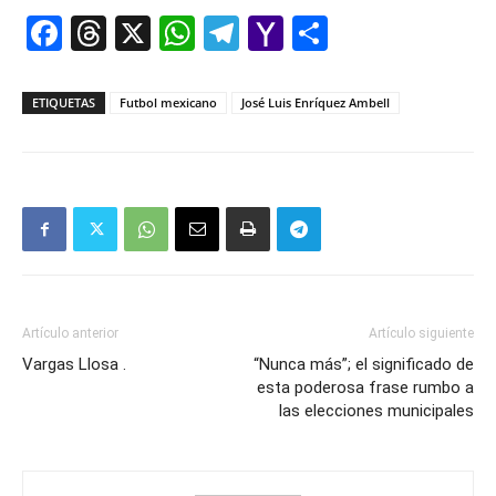
Facebook
Threads
X
WhatsApp
Telegram
Yahoo
Comparti
Mail
ETIQUETAS
Futbol mexicano
José Luis Enríquez Ambell
Artículo anterior
Artículo siguiente
Vargas Llosa .
“Nunca más”; el significado de
esta poderosa frase rumbo a
las elecciones municipales