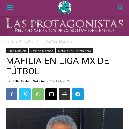
Inicio
Ellos Opinión
Café de Mañana
Ellos Opinión
Café de Mañana
Noticias de última hora
MAFILIA EN LIGA MX DE
FÚTBOL
Por
Billie Parker Noticias
-
16 abril, 2025