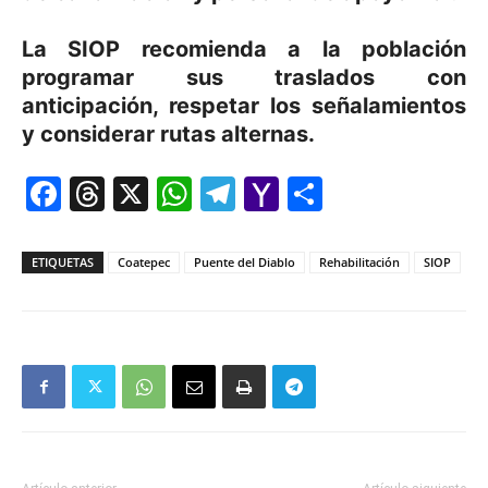
La SIOP recomienda a la población
programar sus traslados con
anticipación, respetar los señalamientos
y considerar rutas alternas.
Facebook
Threads
X
WhatsApp
Telegram
Yahoo
Comparti
Mail
ETIQUETAS
Coatepec
Puente del Diablo
Rehabilitación
SIOP