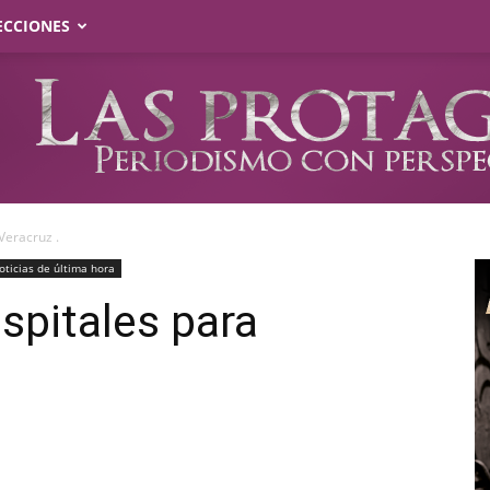
ECCIONES
Veracruz .
oticias de última hora
spitales para