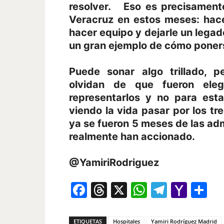
resolver. Eso es precisament
Veracruz en estos meses: hacer
hacer equipo y dejarle un legado
un gran ejemplo de cómo ponerse
Puede sonar algo trillado, p
olvidan de que fueron ele
representarlos y no para est
viendo la vida pasar por los tr
ya se fueron 5 meses de las ad
realmente han accionado.
@YamiriRodriguez
Facebook
Threads
X
WhatsAp
Telegr
Yah
Co
Mail
ETIQUETAS
Hospitales
Yamiri Rodríguez Madrid