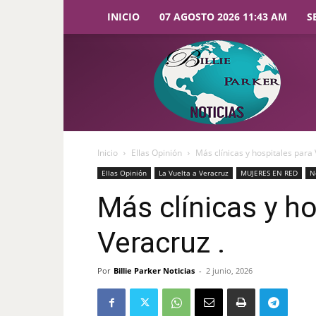
INICIO
07 AGOSTO 2026 11:43 AM
S
Billie
Parker
Noticias
Inicio
Ellas Opinión
Más clínicas y hospitales para 
Ellas Opinión
La Vuelta a Veracruz
MUJERES EN RED
N
Más clínicas y ho
Veracruz .
Por
Billie Parker Noticias
-
2 junio, 2026