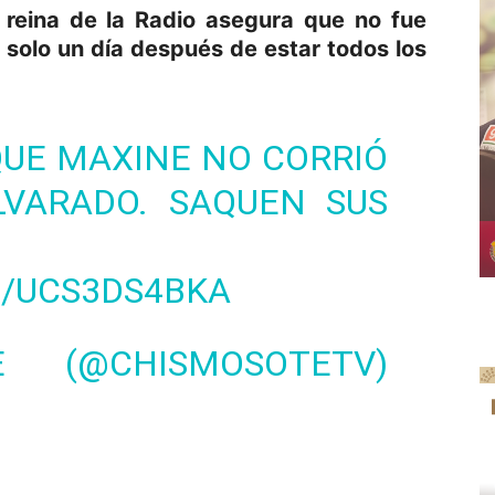
 reina de la Radio asegura que no fue
a solo un día después de estar todos los
QUE MAXINE NO CORRIÓ
VARADO. SAQUEN SUS
M/UCS3DS4BKA
 (@CHISMOSOTETV)
p
am
oo
mpartir