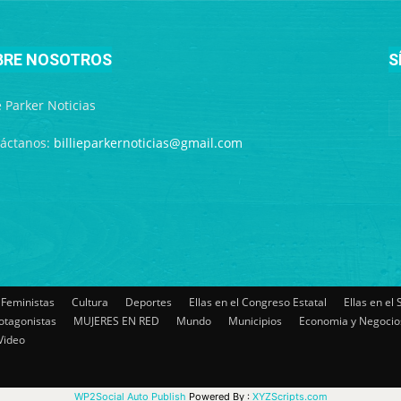
BRE NOSOTROS
S
ie Parker Noticias
áctanos:
billieparkernoticias@gmail.com
 Feministas
Cultura
Deportes
Ellas en el Congreso Estatal
Ellas en el
otagonistas
MUJERES EN RED
Mundo
Municipios
Economia y Negocio
Video
WP2Social Auto Publish
Powered By :
XYZScripts.com