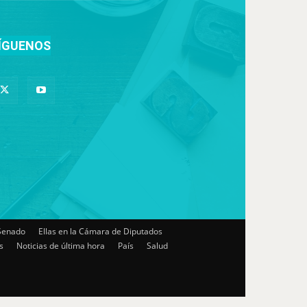
ÍGUENOS
 Senado
Ellas en la Cámara de Diputados
s
Noticias de última hora
País
Salud