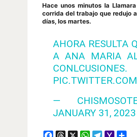
Hace unos minutos la Llamara
corrida del trabajo que redujo 
días, los martes.
AHORA RESULTA 
A ANA MARIA AL
CONLCUSIONES.
PIC.TWITTER.CO
— CHISMOSOTE
JANUARY 31, 2023
Facebook
Threads
X
WhatsAp
Telegr
Yah
Co