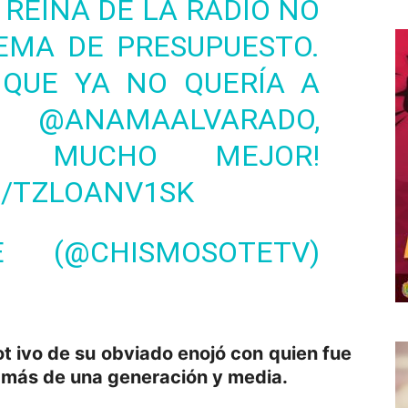
 REINA DE LA RADIO NO
EMA DE PRESUPUESTO.
 QUE YA NO QUERÍA A
MO
@ANAMAALVARADO
,
O MUCHO MEJOR!
M/TZLOANV1SK
 (@CHISMOSOTETV)
t ivo de su obviado enojó con quien fue
 más de una generación y media.