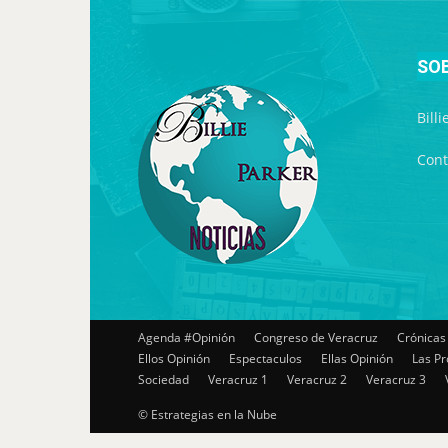
SO
Bill
Cont
Agenda #Opinión
Congreso de Veracruz
Crónicas
Ellos Opinión
Espectaculos
Ellas Opinión
Las Pr
Sociedad
Veracruz 1
Veracruz 2
Veracruz 3
© Estrategias en la Nube