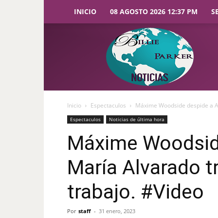
INICIO
08 AGOSTO 2026 12:37 PM
S
Billie
Parker
Noticias
Inicio
Espectaculos
Máxime Woodside despide a Ana
Espectaculos
Noticias de última hora
Máxime Woodsid
María Alvarado t
trabajo. #Video
Por
staff
-
31 enero, 2023