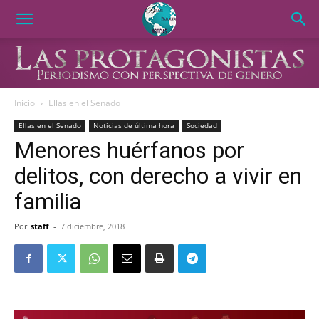
Inicio
Ellas en el Senado
Ellas en el Senado
Noticias de última hora
Sociedad
Menores huérfanos por
delitos, con derecho a vivir en
familia
Por
staff
-
7 diciembre, 2018