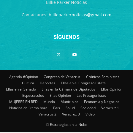
Billie Parker Noticias
Contáctanos:
billieparkernoticias@gmail.com
SÍGUENOS
Agenda #Opinión
Congreso de Veracruz
Crónicas Feministas
Cultura
Deportes
Ellas en el Congreso Estatal
Ellas en el Senado
Ellas en la Cámara de Diputados
Ellos Opinión
Espectaculos
Ellas Opinión
Las Protagonistas
MUJERES EN RED
Mundo
Municipios
Economia y Negocios
Noticias de última hora
País
Salud
Sociedad
Veracruz 1
Veracruz 2
Veracruz 3
Video
© Estrategias en la Nube