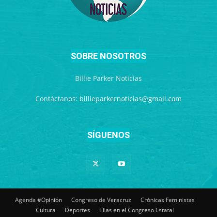
SOBRE NOSOTROS
Billie Parker Noticias
Contáctanos:
billieparkernoticias@gmail.com
SÍGUENOS
Agenda #Opinión
Congreso de Veracruz
Crónicas Feministas
Cultura
Deportes
Ellas en el Congreso Estatal