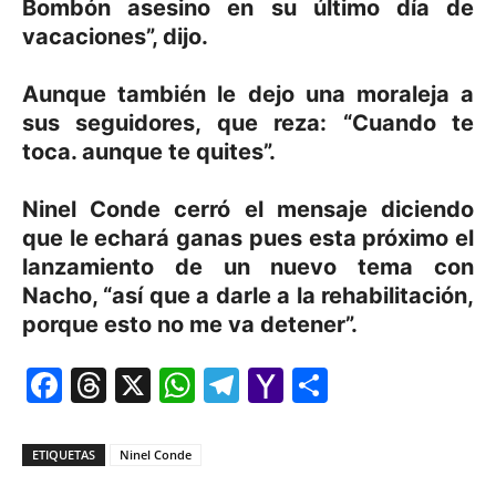
Bombón asesino en su último día de
vacaciones”, dijo.
Aunque también le dejo una moraleja a
sus seguidores, que reza: “Cuando te
toca. aunque te quites”.
Ninel Conde cerró el mensaje diciendo
que le echará ganas pues esta próximo el
lanzamiento de un nuevo tema con
Nacho, “así que a darle a la rehabilitación,
porque esto no me va detener”.
Facebook
Threads
X
WhatsApp
Telegram
Yahoo
Comparti
Mail
ETIQUETAS
Ninel Conde