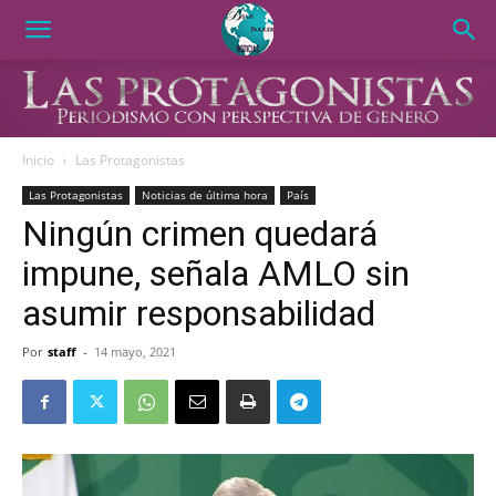
Inicio
Las Protagonistas
Las Protagonistas
Noticias de última hora
País
Ningún crimen quedará
impune, señala AMLO sin
asumir responsabilidad
Por
staff
-
14 mayo, 2021