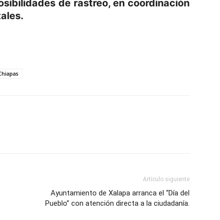
osibilidades de rastreo, en coordinación
ales.
p
am
oo
mpartir
Chiapas
Artículo siguiente
Ayuntamiento de Xalapa arranca el “Día del
Pueblo” con atención directa a la ciudadanía.