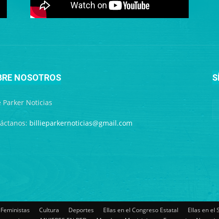
BRE NOSOTROS
S
ie Parker Noticias
áctanos:
billieparkernoticias@gmail.com
 Feministas
Cultura
Deportes
Ellas en el Congreso Estatal
Ellas en el