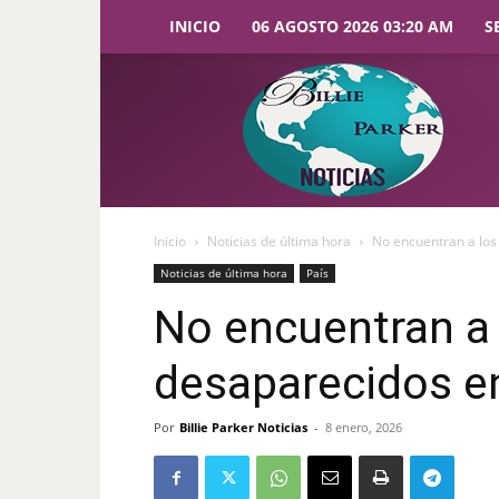
INICIO
06 AGOSTO 2026 03:20 AM
S
Billie
Parker
Noticias
Inicio
Noticias de última hora
No encuentran a los
Noticias de última hora
País
No encuentran a
desaparecidos en
Por
Billie Parker Noticias
-
8 enero, 2026