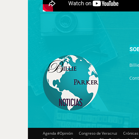
SO
Bill
Cont
Agenda #Opinión
Congreso de Veracruz
Crónicas