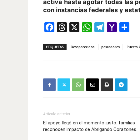
activa hasta agotar todas las p
con instancias federales y estat
Facebook
Threads
X
WhatsAp
Telegr
Yah
Co
Mail
ETIQUETAS
Desaparecidos
pescadores
Puerto 
Artículo anterior
El apoyo llegó en el momento justo: familias
reconocen impacto de Abrigando Corazones.