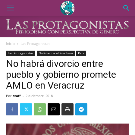
Inicio
Las Protagonistas
Las Protagonistas
Noticias de última hora
País
No habrá divorcio entre
pueblo y gobierno promete
AMLO en Veracruz
Por
staff
-
2 diciembre, 2018