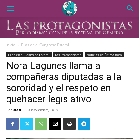
Inicio
Ellas en el Congreso Estatal
Ellas en el Congreso Estatal
Las Protagonistas
Noticias de última hora
Nora Lagunes llama a
compañeras diputadas a la
sororidad y el respeto en
quehacer legislativo
Por
staff
-
23 noviembre, 2018