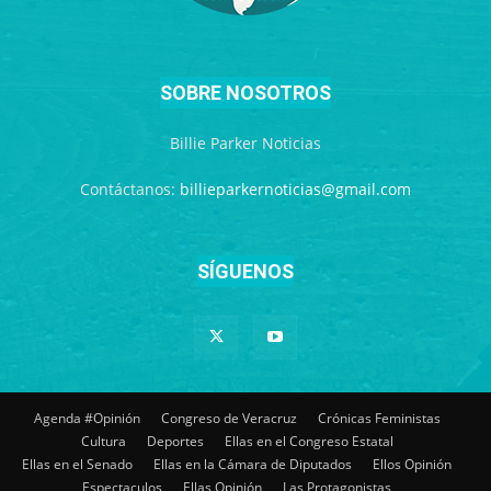
SOBRE NOSOTROS
Billie Parker Noticias
Contáctanos:
billieparkernoticias@gmail.com
SÍGUENOS
Agenda #Opinión
Congreso de Veracruz
Crónicas Feministas
Cultura
Deportes
Ellas en el Congreso Estatal
Ellas en el Senado
Ellas en la Cámara de Diputados
Ellos Opinión
Espectaculos
Ellas Opinión
Las Protagonistas