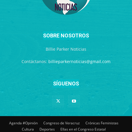
SOBRE NOSOTROS
Billie Parker Noticias
Contáctanos:
billieparkernoticias@gmail.com
SÍGUENOS
Agenda #Opinión
Congreso de Veracruz
Crónicas Feministas
Cultura
Deportes
Ellas en el Congreso Estatal