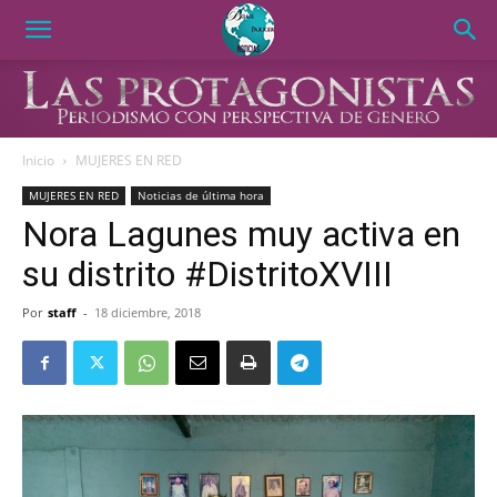
Inicio
MUJERES EN RED
MUJERES EN RED
Noticias de última hora
Nora Lagunes muy activa en
su distrito #DistritoXVIII
Por
staff
-
18 diciembre, 2018