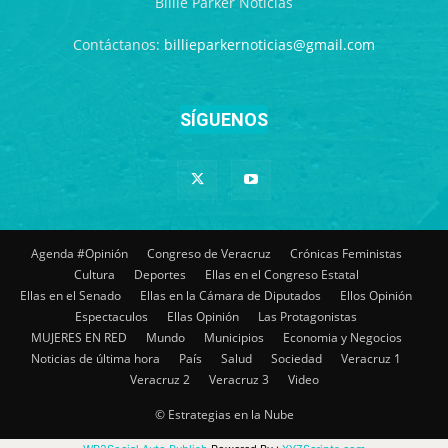
Billie Parker Noticias
Contáctanos:
billieparkernoticias@gmail.com
SÍGUENOS
Agenda #Opinión
Congreso de Veracruz
Crónicas Feministas
Cultura
Deportes
Ellas en el Congreso Estatal
Ellas en el Senado
Ellas en la Cámara de Diputados
Ellos Opinión
Espectaculos
Ellas Opinión
Las Protagonistas
MUJERES EN RED
Mundo
Municipios
Economia y Negocios
Noticias de última hora
País
Salud
Sociedad
Veracruz 1
Veracruz 2
Veracruz 3
Video
© Estrategias en la Nube