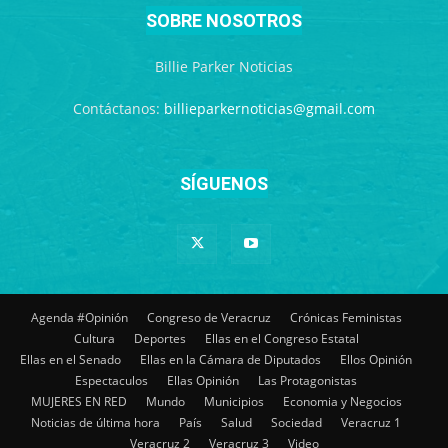
SOBRE NOSOTROS
Billie Parker Noticias
Contáctanos:
billieparkernoticias@gmail.com
SÍGUENOS
Agenda #Opinión
Congreso de Veracruz
Crónicas Feministas
Cultura
Deportes
Ellas en el Congreso Estatal
Ellas en el Senado
Ellas en la Cámara de Diputados
Ellos Opinión
Espectaculos
Ellas Opinión
Las Protagonistas
MUJERES EN RED
Mundo
Municipios
Economia y Negocios
Noticias de última hora
País
Salud
Sociedad
Veracruz 1
Veracruz 2
Veracruz 3
Video