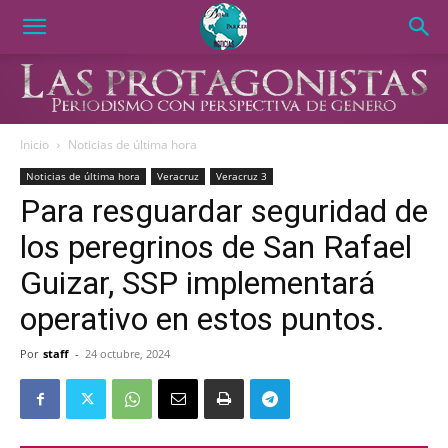
Inicio
Noticias de última hora
Noticias de última hora
Veracruz
Veracruz 3
Para resguardar seguridad de
los peregrinos de San Rafael
Guizar, SSP implementará
operativo en estos puntos.
Por
staff
-
24 octubre, 2024