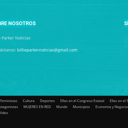
BRE NOSOTROS
S
ie Parker Noticias
áctanos:
billieparkernoticias@gmail.com
 Feministas
Cultura
Deportes
Ellas en el Congreso Estatal
Ellas en el
otagonistas
MUJERES EN RED
Mundo
Municipios
Economia y Negocio
Video