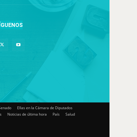
ÍGUENOS
 Senado
Ellas en la Cámara de Diputados
s
Noticias de última hora
País
Salud