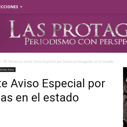
ECCIONES
PC Veracruz emite Aviso Especial por lluvias prolongadas en el estado
ltima hora
e Aviso Especial por
das en el estado