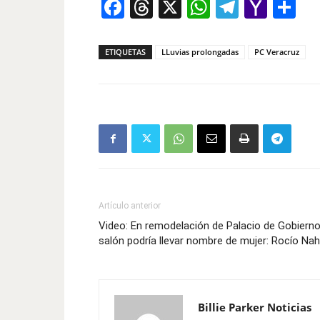
Facebook
Threads
X
WhatsAp
Telegr
Yah
Co
Mail
ETIQUETAS
LLuvias prolongadas
PC Veracruz
Artículo anterior
Video: En remodelación de Palacio de Gobiern
salón podría llevar nombre de mujer: Rocío Nah
Billie Parker Noticias