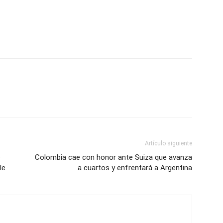
p
am
oo
mpartir
Artículo siguiente
o
Colombia cae con honor ante Suiza que avanza
le
a cuartos y enfrentará a Argentina