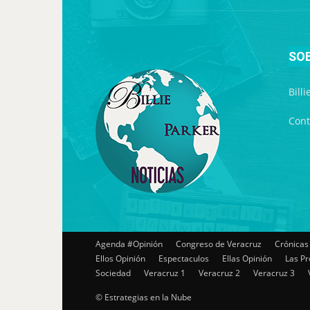
SO
Bill
Cont
Agenda #Opinión
Congreso de Veracruz
Crónicas
Ellos Opinión
Espectaculos
Ellas Opinión
Las Pr
Sociedad
Veracruz 1
Veracruz 2
Veracruz 3
© Estrategias en la Nube