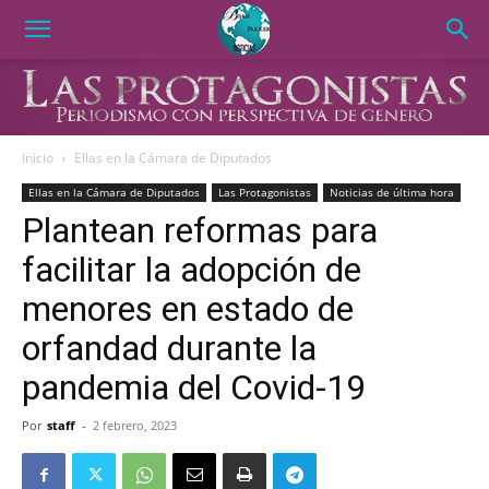
Inicio
Ellas en la Cámara de Diputados
Ellas en la Cámara de Diputados
Las Protagonistas
Noticias de última hora
Plantean reformas para
facilitar la adopción de
menores en estado de
orfandad durante la
pandemia del Covid-19
Por
staff
-
2 febrero, 2023