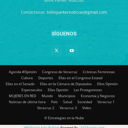
Billie Parker Noticias
Contáctanos:
billieparkernoticias@gmail.com
SÍGUENOS
Agenda #Opinión
Congreso de Veracruz
Crónicas Feministas
Cultura
Deportes
Ellas en el Congreso Estatal
Ellas en el Senado
Ellas en la Cámara de Diputados
Ellos Opinión
Espectaculos
Ellas Opinión
Las Protagonistas
MUJERES EN RED
Mundo
Municipios
Economia y Negocios
Noticias de última hora
País
Salud
Sociedad
Veracruz 1
Veracruz 2
Veracruz 3
Video
© Estrategias en la Nube
WP2Social Auto Publish
Powered By :
XYZScripts.com