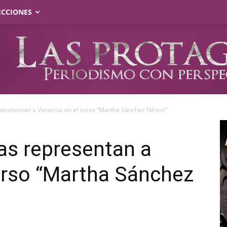
ECCIONES
 representan a Veracruz en el curso “Martha Sánchez Néstor”
nas representan a
urso “Martha Sánchez