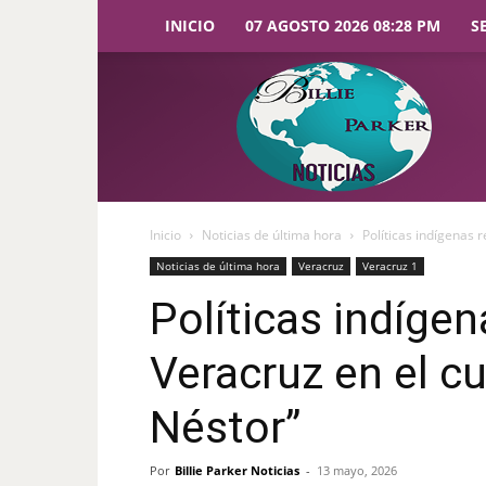
INICIO
07 AGOSTO 2026 08:28 PM
S
Billie
Parker
Noticias
Inicio
Noticias de última hora
Políticas indígenas
Noticias de última hora
Veracruz
Veracruz 1
Políticas indíge
Veracruz en el c
Néstor”
Por
Billie Parker Noticias
-
13 mayo, 2026