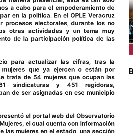
de manera presencial; esta es tan solo
amos a cabo para el empoderamiento de
par en la política. En el OPLE Veracruz
 procesos electorales, durante los no
mos otras actividades y un tema muy
to de la participación política de las
o para actualizar las cifras, tras la
 mujeres que ya ejercen o están por
B
 se trata de 54 mujeres que ocupan las
161 sindicaturas y 451 regidoras,
aban de ser asignadas en ese municipio
presentó el portal web del Observatorio
 Mujeres, el cual cuenta con información
de las mujeres en el estado, una sección