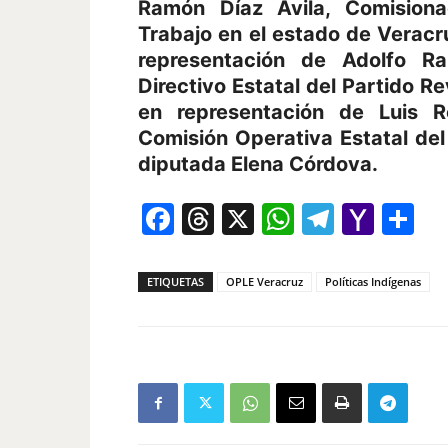
Ramón Díaz Ávila, Comisionad
Trabajo en el estado de Veracr
representación de Adolfo Ra
Directivo Estatal del Partido Re
en representación de Luis R
Comisión Operativa Estatal de
diputada Elena Córdova.
Facebook
Threads
X
WhatsAp
Telegr
Yah
Co
Mail
ETIQUETAS
OPLE Veracruz
Políticas Indígenas