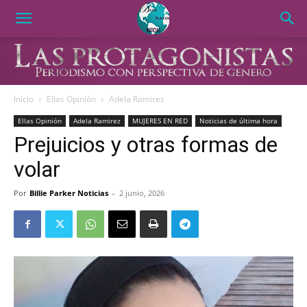
Inicio
Ellas Opinión
Adela Ramirez
Ellas Opinión
Adela Ramirez
MUJERES EN RED
Noticias de última hora
Prejuicios y otras formas de
volar
Por
Billie Parker Noticias
-
2 junio, 2026