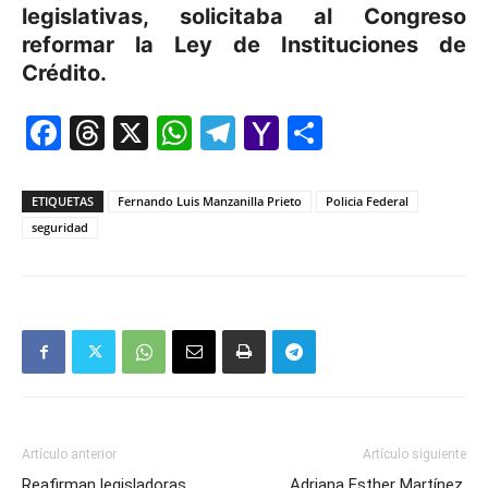
legislativas, solicitaba al Congreso
reformar la Ley de Instituciones de
Crédito.
Facebook
Threads
X
WhatsApp
Telegram
Yahoo
Comparti
Mail
ETIQUETAS
Fernando Luis Manzanilla Prieto
Policia Federal
seguridad
Artículo anterior
Artículo siguiente
Reafirman legisladoras,
Adriana Esther Martínez,