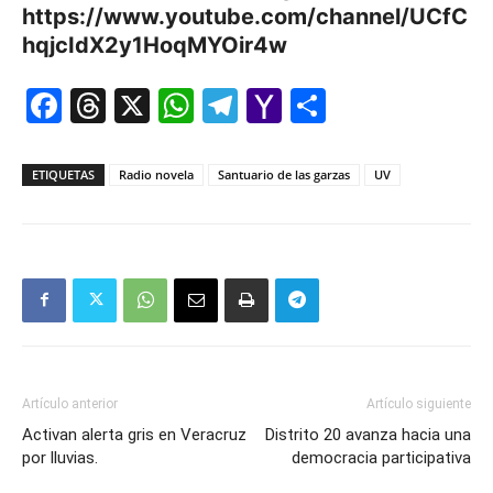
https://www.youtube.com/channel/UCfC
hqjcIdX2y1HoqMYOir4w
Facebook
Threads
X
WhatsApp
Telegram
Yahoo
Comparti
Mail
ETIQUETAS
Radio novela
Santuario de las garzas
UV
Artículo anterior
Artículo siguiente
Activan alerta gris en Veracruz
Distrito 20 avanza hacia una
por lluvias.
democracia participativa