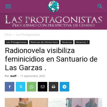
Inicio
Las Protagonistas
Las Protagonistas
Noticias de última hora
Veracruz
Veracruz 1
Radionovela visibiliza
feminicidios en Santuario de
Las Garzas .
Por
staff
-
11 septiembre, 2022