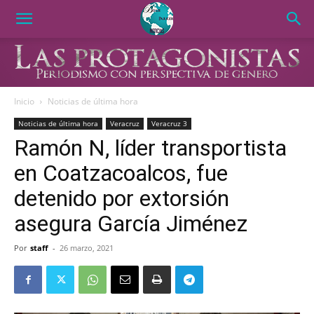
Inicio
Noticias de última hora
Noticias de última hora
Veracruz
Veracruz 3
Ramón N, líder transportista
en Coatzacoalcos, fue
detenido por extorsión
asegura García Jiménez
Por
staff
-
26 marzo, 2021