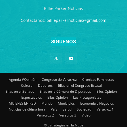
Billie Parker Noticias
Contáctanos:
billieparkernoticias@gmail.com
SÍGUENOS
Agenda #Opinión
Congreso de Veracruz
Crónicas Feministas
Cultura
Deportes
Ellas en el Congreso Estatal
Ellas en el Senado
Ellas en la Cámara de Diputados
Ellos Opinión
Espectaculos
Ellas Opinión
Las Protagonistas
MUJERES EN RED
Mundo
Municipios
Economia y Negocios
Noticias de última hora
País
Salud
Sociedad
Veracruz 1
Veracruz 2
Veracruz 3
Video
© Estrategias en la Nube