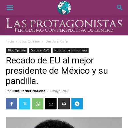
Inicio
Ellos Opinión
Desde el Café
Ellos Opinión
Desde el Café
Noticias de última hora
Recado de EU al mejor
presidente de México y su
pandilla.
Por
Billie Parker Noticias
-
1 mayo, 2026