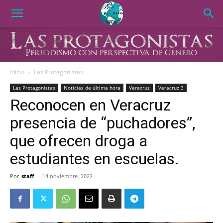
Inicio
Las Protagonistas
Las Protagonistas
Noticias de última hora
Veracruz
Veracruz 3
Reconocen en Veracruz
presencia de “puchadores”,
que ofrecen droga a
estudiantes en escuelas.
Por
staff
-
14 noviembre, 2022