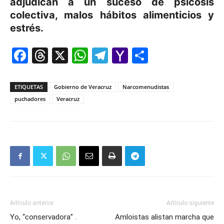
adjudican a un suceso de psicosis
colectiva, malos hábitos alimenticios y
estrés.
Facebook
Threads
X
WhatsApp
Telegram
Yahoo
Comparti
Mail
ETIQUETAS
Gobierno de Veracruz
Narcomenudistas
puchadores
Veracruz
Artículo anterior
Artículo siguiente
Yo, “conservadora” .
Amloistas alistan marcha que