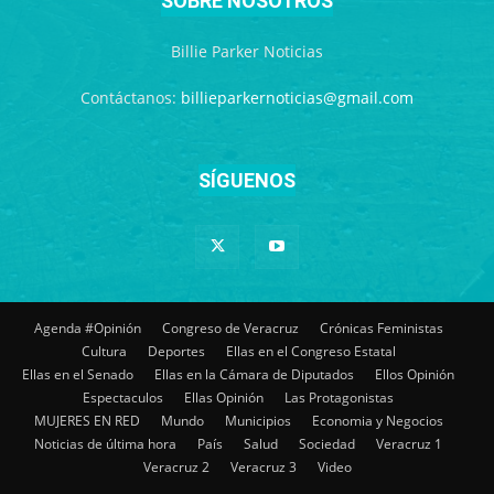
SOBRE NOSOTROS
Billie Parker Noticias
Contáctanos:
billieparkernoticias@gmail.com
SÍGUENOS
Agenda #Opinión
Congreso de Veracruz
Crónicas Feministas
Cultura
Deportes
Ellas en el Congreso Estatal
Ellas en el Senado
Ellas en la Cámara de Diputados
Ellos Opinión
Espectaculos
Ellas Opinión
Las Protagonistas
MUJERES EN RED
Mundo
Municipios
Economia y Negocios
Noticias de última hora
País
Salud
Sociedad
Veracruz 1
Veracruz 2
Veracruz 3
Video