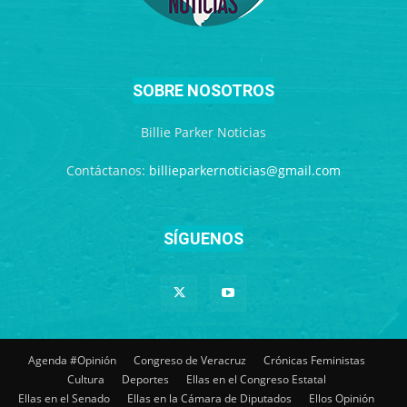
SOBRE NOSOTROS
Billie Parker Noticias
Contáctanos:
billieparkernoticias@gmail.com
SÍGUENOS
Agenda #Opinión
Congreso de Veracruz
Crónicas Feministas
Cultura
Deportes
Ellas en el Congreso Estatal
Ellas en el Senado
Ellas en la Cámara de Diputados
Ellos Opinión