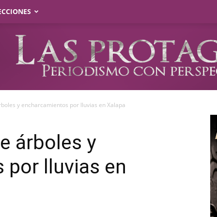
ECCIONES
rboles y encharcamientos por lluvias en Xalapa
e árboles y
por lluvias en