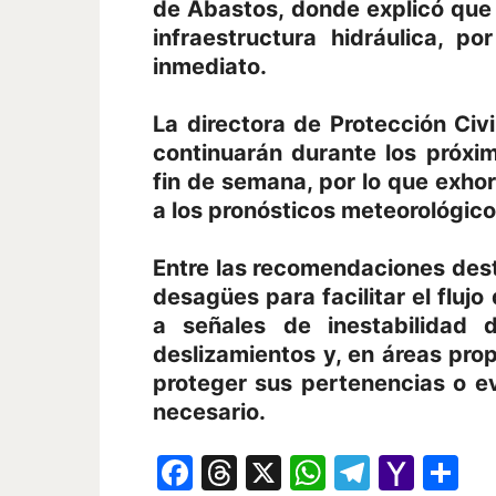
de Abastos, donde explicó que
infraestructura hidráulica, p
inmediato.
La directora de Protección Civi
continuarán durante los próxi
fin de semana, por lo que exho
a los pronósticos meteorológic
Entre las recomendaciones desta
desagües para facilitar el fluj
a señales de inestabilidad 
deslizamientos y, en áreas pro
proteger sus pertenencias o ev
necesario.
Facebook
Threads
X
WhatsAp
Telegr
Yah
Co