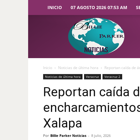
INICIO
07 AGOSTO 2026 07:53 AM
S
Billie
Parker
Noticias
Inicio
Noticias de última hora
Reportan caída de á
Noticias de última hora
Veracruz
Veracruz 2
Reportan caída d
encharcamientos 
Xalapa
Por
Billie Parker Noticias
-
8 julio, 2026