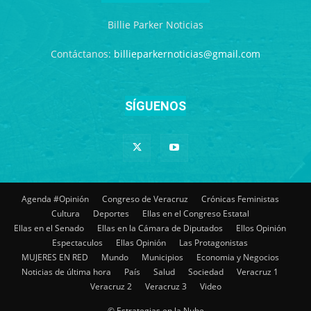
Billie Parker Noticias
Contáctanos:
billieparkernoticias@gmail.com
SÍGUENOS
Agenda #Opinión
Congreso de Veracruz
Crónicas Feministas
Cultura
Deportes
Ellas en el Congreso Estatal
Ellas en el Senado
Ellas en la Cámara de Diputados
Ellos Opinión
Espectaculos
Ellas Opinión
Las Protagonistas
MUJERES EN RED
Mundo
Municipios
Economia y Negocios
Noticias de última hora
País
Salud
Sociedad
Veracruz 1
Veracruz 2
Veracruz 3
Video
© Estrategias en la Nube