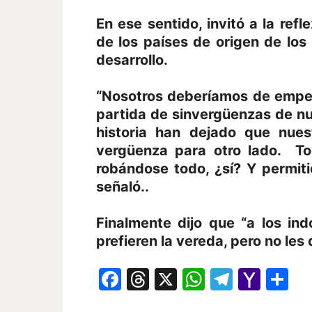
En ese sentido, invitó a la ref
de los países de origen de los
desarrollo.
“Nosotros deberíamos de empe
partida de sinvergüenzas de nu
historia han dejado que nues
vergüenza para otro lado. To
robándose todo, ¿sí? Y permit
señaló..
Finalmente dijo que “a los in
prefieren la vereda, pero no les
Facebook
Threads
X
WhatsAp
Telegr
Yah
Co
Mail