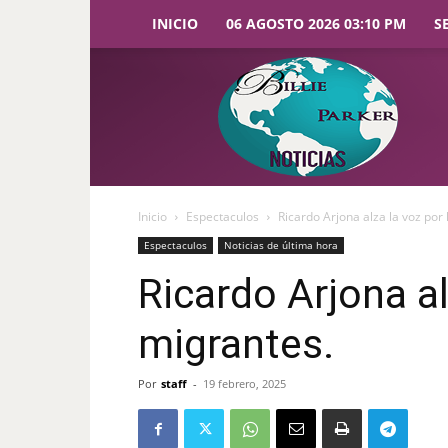
INICIO
06 AGOSTO 2026 03:10 PM
S
Billie
Parker
Noticias
Inicio
Espectaculos
Ricardo Arjona alza la voz por
Espectaculos
Noticias de última hora
Ricardo Arjona al
migrantes.
Por
staff
-
19 febrero, 2025