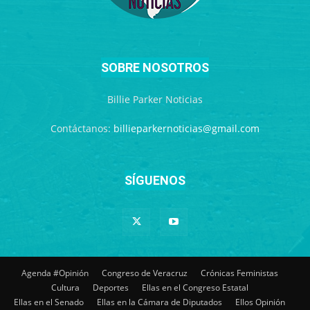
SOBRE NOSOTROS
Billie Parker Noticias
Contáctanos:
billieparkernoticias@gmail.com
SÍGUENOS
Agenda #Opinión
Congreso de Veracruz
Crónicas Feministas
Cultura
Deportes
Ellas en el Congreso Estatal
Ellas en el Senado
Ellas en la Cámara de Diputados
Ellos Opinión