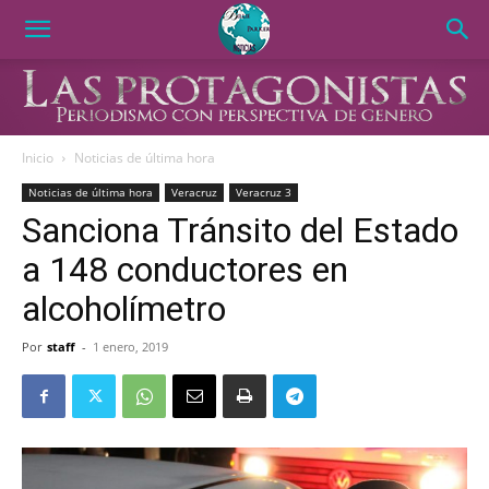
Inicio
Noticias de última hora
Noticias de última hora
Veracruz
Veracruz 3
Sanciona Tránsito del Estado
a 148 conductores en
alcoholímetro
Por
staff
-
1 enero, 2019