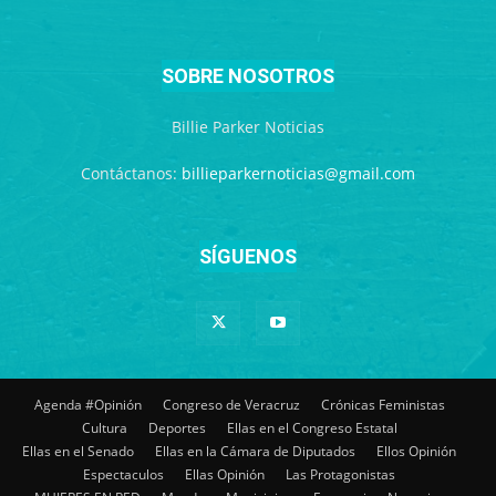
SOBRE NOSOTROS
Billie Parker Noticias
Contáctanos:
billieparkernoticias@gmail.com
SÍGUENOS
Agenda #Opinión
Congreso de Veracruz
Crónicas Feministas
Cultura
Deportes
Ellas en el Congreso Estatal
Ellas en el Senado
Ellas en la Cámara de Diputados
Ellos Opinión
Espectaculos
Ellas Opinión
Las Protagonistas