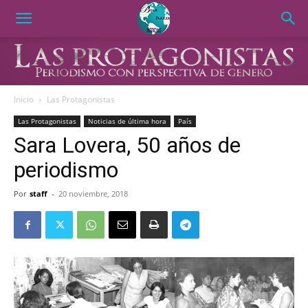
Inicio
Las Protagonistas
Las Protagonistas
Noticias de última hora
País
Sara Lovera, 50 años de
periodismo
Por
staff
-
20 noviembre, 2018