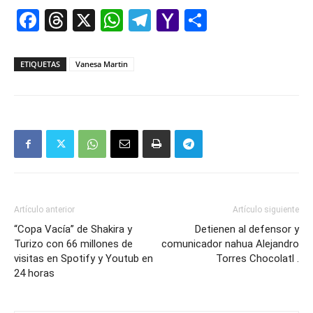
Facebook
Threads
X
WhatsApp
Telegram
Yahoo
Comparti
Mail
ETIQUETAS
Vanesa Martin
Artículo anterior
Artículo siguiente
“Copa Vacía” de Shakira y
Detienen al defensor y
Turizo con 66 millones de
comunicador nahua Alejandro
visitas en Spotify y Youtub en
Torres Chocolatl .
24 horas