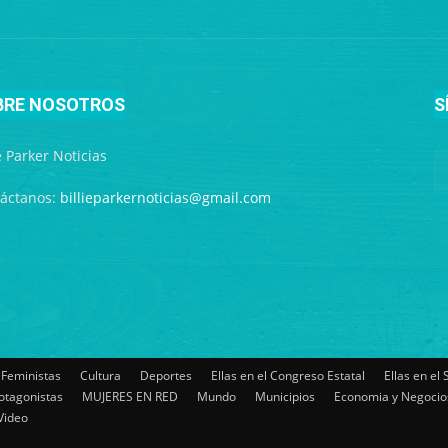
BRE NOSOTROS
S
ie Parker Noticias
áctanos:
billieparkernoticias@gmail.com
 Feministas
Cultura
Deportes
Ellas en el Congreso Estatal
Ellas en el
otagonistas
MUJERES EN RED
Mundo
Municipios
Economia y Negocio
Video