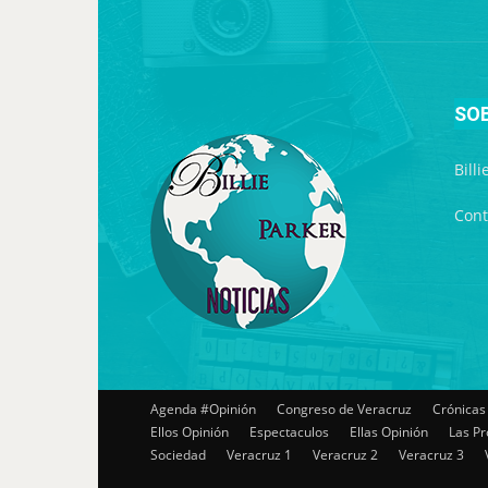
SO
Bill
Cont
Agenda #Opinión
Congreso de Veracruz
Crónicas
Ellos Opinión
Espectaculos
Ellas Opinión
Las Pr
Sociedad
Veracruz 1
Veracruz 2
Veracruz 3