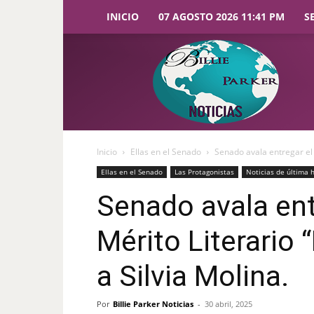
INICIO
07 AGOSTO 2026 11:41 PM
S
Billie
Parker
Noticias
Inicio
Ellas en el Senado
Senado avala entregar el P
Ellas en el Senado
Las Protagonistas
Noticias de última 
Senado avala ent
Mérito Literario 
a Silvia Molina.
Por
Billie Parker Noticias
-
30 abril, 2025