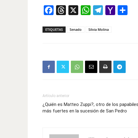
Facebook
Threads
X
WhatsAp
Telegr
Yah
Co
Mail
ETIQUETAS
Senado
Silvia Molina
Artículo anterior
¿Quién es Matteo Zuppi?, otro de los papabile
más fuertes en la sucesión de San Pedro