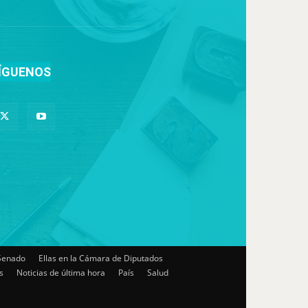
ÍGUENOS
 Senado
Ellas en la Cámara de Diputados
s
Noticias de última hora
País
Salud