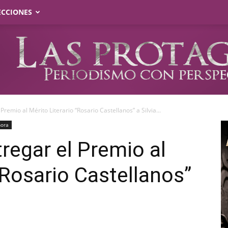
ECCIONES
remio al Mérito Literario “Rosario Castellanos” a Silvia...
hora
regar el Premio al
“Rosario Castellanos”