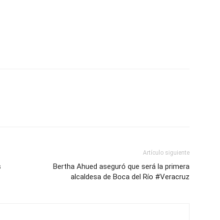
p
am
oo
mpartir
Artículo siguiente
s
Bertha Ahued aseguró que será la primera
alcaldesa de Boca del Río #Veracruz