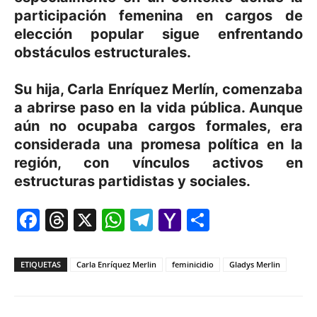
participación femenina en cargos de
elección popular sigue enfrentando
obstáculos estructurales.
Su hija, Carla Enríquez Merlín, comenzaba
a abrirse paso en la vida pública. Aunque
aún no ocupaba cargos formales, era
considerada una promesa política en la
región, con vínculos activos en
estructuras partidistas y sociales.
Facebook
Threads
X
WhatsApp
Telegram
Yahoo
Comparti
Mail
ETIQUETAS
Carla Enríquez Merlin
feminicidio
Gladys Merlin