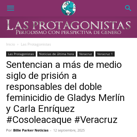
Inicio
Las Protagonistas
Las Protagonistas
Noticias de última hora
Veracruz
Veracruz 1
Sentencian a más de medio
siglo de prisión a
responsables del doble
feminicidio de Gladys Merlín
y Carla Enríquez
#Cosoleacaque #Veracruz
Por
Billie Parker Noticias
-
12 septiembre, 2025