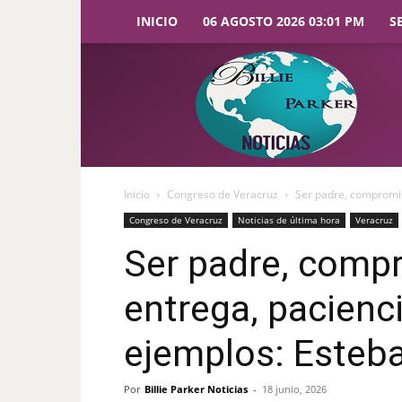
INICIO
06 AGOSTO 2026 03:01 PM
S
Billie
Parker
Noticias
Inicio
Congreso de Veracruz
Ser padre, compromis
Congreso de Veracruz
Noticias de última hora
Veracruz
Ser padre, comp
entrega, pacienci
ejemplos: Esteba
Por
Billie Parker Noticias
-
18 junio, 2026