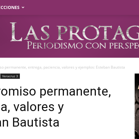
ECCIONES
o permanente, entrega, paciencia, valores y ejemplos: Esteban Bautista
Veracruz 3
romiso permanente,
a, valores y
n Bautista