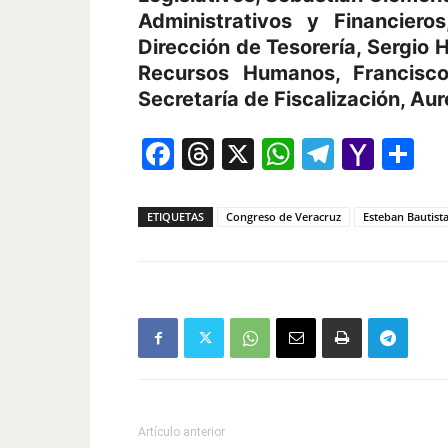
Administrativos y Financiero
Dirección de Tesorería, Sergio 
Recursos Humanos, Francisco
Secretaría de Fiscalización, Aur
Facebook
Threads
X
WhatsAp
Telegr
Yah
Co
Mail
ETIQUETAS
Congreso de Veracruz
Esteban Bautist
Artículo anterior