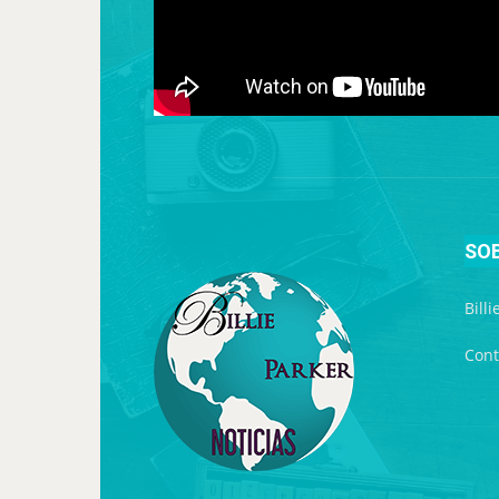
SO
Bill
Cont