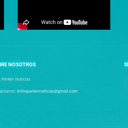
BRE NOSOTROS
S
ie Parker Noticias
áctanos:
billieparkernoticias@gmail.com