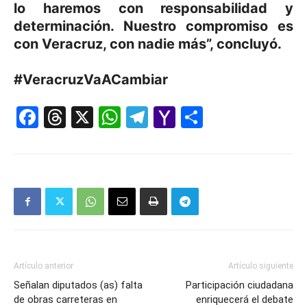
lo haremos con responsabilidad y
determinación. Nuestro compromiso es
con Veracruz, con nadie más”, concluyó.
#VeracruzVaACambiar
Facebook
Threads
X
WhatsApp
Telegram
Yahoo
Comparti
Mail
Artículo anterior
Artículo siguiente
Señalan diputados (as) falta
Participación ciudadana
de obras carreteras en
enriquecerá el debate