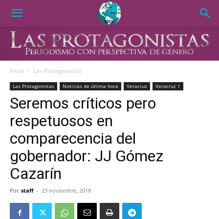
Inicio
Las Protagonistas
Las Protagonistas
Noticias de última hora
Veracruz
Veracruz 1
Seremos críticos pero
respetuosos en
comparecencia del
gobernador: JJ Gómez
Cazarín
Por
staff
-
23 noviembre, 2018