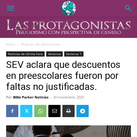
Inicio
Noticias de última hora
Noticias de última hora
Veracruz
Veracruz 1
SEV aclara que descuentos
en preescolares fueron por
faltas no justificadas.
Por
Billie Parker Noticias
-
20 noviembre, 2025