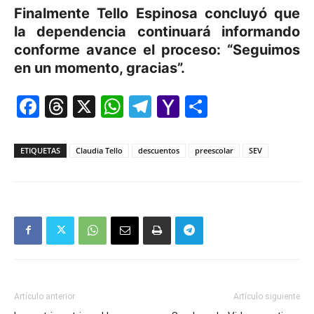
Finalmente Tello Espinosa concluyó que
la dependencia continuará informando
conforme avance el proceso: “Seguimos
en un momento, gracias”.
Facebook
Threads
X
WhatsApp
Telegram
Yahoo
Comparti
Mail
ETIQUETAS
Claudia Tello
descuentos
preescolar
SEV
Artículo anterior
Artículo siguiente