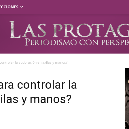
ECCIONES
 controlar la sudoración en axilas y manos?
ara controlar la
ilas y manos?