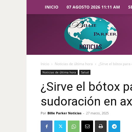
INICIO
07 AGOSTO 2026 11:11 AM
S
Billie
Parker
Noticias
Inicio
Noticias de última hora
¿Sirve el bótox para
Noticias de última hora
Salud
¿Sirve el bótox p
sudoración en ax
Por
Billie Parker Noticias
-
27 marzo, 2025