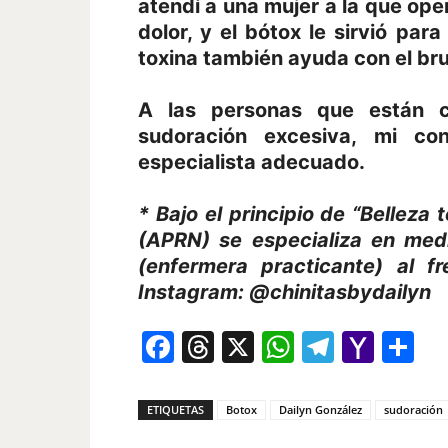
atendí a una mujer a la que op
dolor, y el bótox le sirvió para
toxina también ayuda con el bru
A las personas que están c
sudoración excesiva, mi co
especialista adecuado.
* Bajo el principio de “Belleza 
(APRN) se especializa en medi
(enfermera practicante) al f
Instagram:
@chinitasbydailyn
Facebook
Threads
X
WhatsAp
Telegr
Yah
Co
Mail
ETIQUETAS
Botox
Dailyn González
sudoración