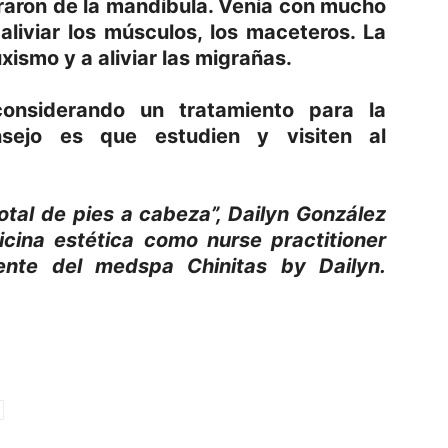
eraron de la mandíbula. Venía con mucho
 aliviar los músculos, los maceteros. La
xismo y a aliviar las migrañas.
onsiderando un tratamiento para la
nsejo es que estudien y visiten al
total de pies a cabeza”, Dailyn González
cina estética como nurse practitioner
rente del medspa Chinitas by Dailyn.
p
am
oo
mpartir