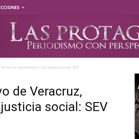
ECCIONES
Veracruz, humanista y con justicia social: SEV
o de Veracruz,
justicia social: SEV