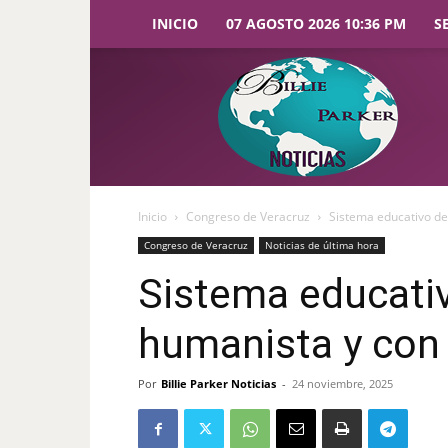
INICIO
07 AGOSTO 2026 10:36 PM
S
Billie
Parker
Noticias
Inicio
Congreso de Veracruz
Sistema educativo de 
Congreso de Veracruz
Noticias de última hora
Sistema educativ
humanista y con 
Por
Billie Parker Noticias
-
24 noviembre, 2025